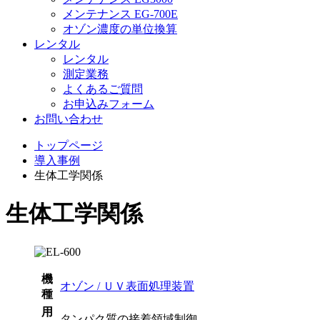
メンテナンス EG-700E
オゾン濃度の単位換算
レンタル
レンタル
測定業務
よくあるご質問
お申込みフォーム
お問い合わせ
トップページ
導入事例
生体工学関係
生体工学関係
機
オゾン / ＵＶ表面処理装置
種
用
タンパク質の接着領域制御