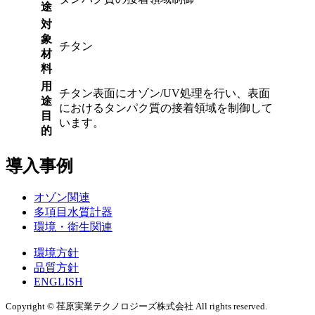
途
対
象
チタン
材
料
用
チタン表面にオゾン/UV処理を行い、表面
途
におけるタンパク質の接着領域を制御して
目
います。
的
導入事例
オゾン関連
多項目水質計器
環境・衛生関連
環境方針
品質方針
ENGLISH
Copyright © 荏原実業テクノロジーズ株式会社 All rights reserved.