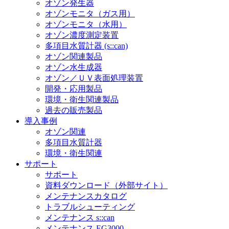
オゾン発生器
オゾンモニタ（ガス用）
オゾンモニタ（水用）
オゾン濃度測定装置
多項目水質計器 (s::can)
オゾン関連製品
オゾン水生成器
オゾン／ＵＶ表面処理装置
開発・応用製品
環境・衛生関連製品
過去の販売製品
導入事例
オゾン関連
多項目水質計器
環境・衛生関連
サポート
サポート
資料ダウンロード（外部サイト）
メンテナンスカタログ
トラブルシューティング
メンテナンス s::can
メンテナンス EG3000