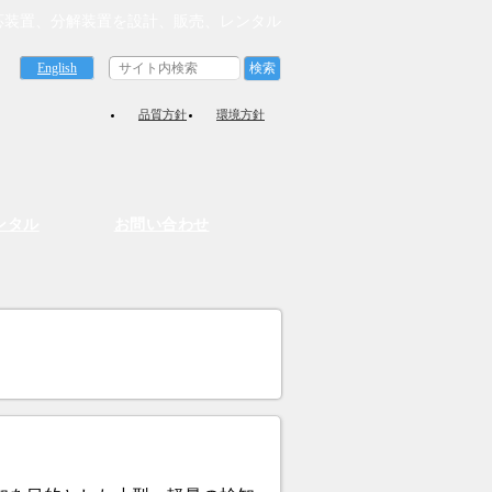
応装置、分解装置を設計、販売、レンタル
English
品質方針
環境方針
ンタル
お問い合わせ
）