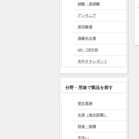
硝酸・亜硝酸
アンモニア
溶存酸素
過酸化水素
pH・ORP他
水中オキシダント
分野・用途で製品を探す
受託業務
水産（海水殺菌）
脱臭・除菌
手洗い