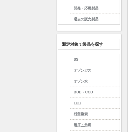
開発・応用製品
過去の販売製品
測定対象で製品を探す
SS
オゾンガス
オゾン水
BOD・COD
TOC
残留塩素
濁度・色度