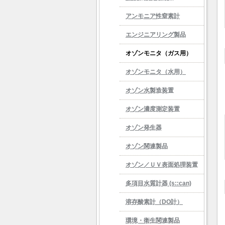
アンモニア性窒素計
エンジニアリング製品
オゾンモニタ（ガス用）
オゾンモニタ（水用）
オゾン水製造装置
オゾン濃度測定装置
オゾン発生器
オゾン関連製品
オゾン／ＵＶ表面処理装置
加温・加湿機能付
多項目水質計器 (s::can)
溶存酸素計（DO計）
環境・衛生関連製品