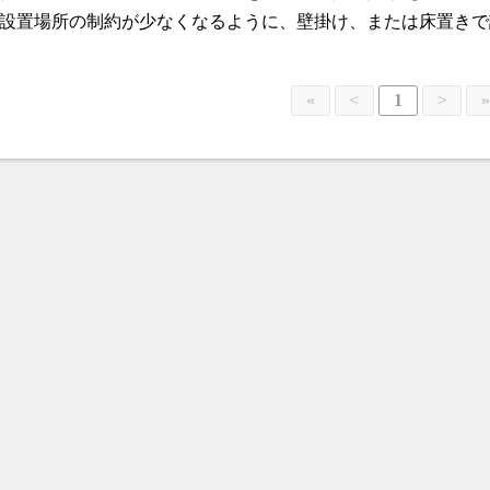
設置場所の制約が少なくなるように、壁掛け、または床置き
«
<
1
>