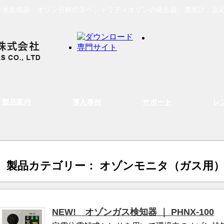
ン水生成器・オゾン分解のスペシャリティオゾンの発生器、濃度計、反
製品案内
導入事例
サポート
レ
製品カテゴリー： オゾンモニタ（ガス用
NEW! オゾンガス検知器 ｜ PHNX-100