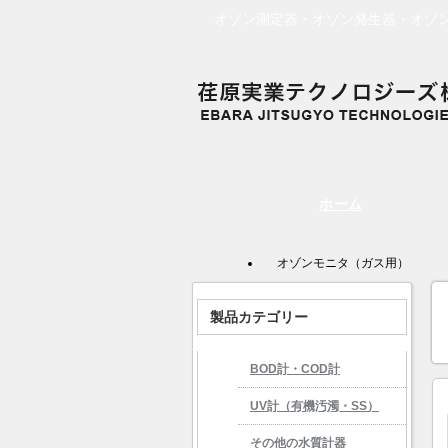
オゾン測定器・オゾン発生器・オゾ
ホーム
オゾンモニタ（ガス用）
製品カテゴリー
BOD計・COD計
UV計（有機汚濁・SS）
その他の水質計器