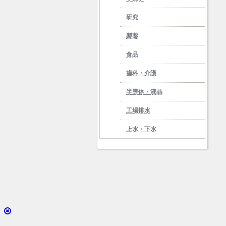
研究
製薬
食品
歯科・介護
半導体・液晶
工場排水
上水・下水