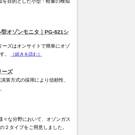
知を目的とした小型・軽量の検知
型オゾンモニタ｜PG-621シ
Aシリーズはオンサイトで簡単にオゾ
です。
［続きを読む］
リーズ
ΔΣ演算方式の採用により信頼性、
］
様々な分野において、オゾンガス
の２タイプをご用意しました。