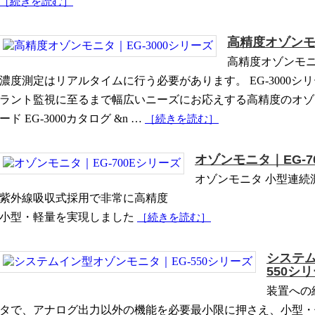
［続きを読む］
高精度オゾンモニ
高精度オゾンモニ
濃度測定はリアルタイムに行う必要があります。 EG-3000
ラント監視に至るまで幅広いニーズにお応えする高精度のオゾ
ード EG-3000カタログ &n …
［続きを読む］
オゾンモニタ｜EG-7
オゾンモニタ 小型連続
紫外線吸収式採用で非常に高精度
小型・軽量を実現しました
［続きを読む］
システム
550シ
装置への
タで、アナログ出力以外の機能を必要最小限に押さえ、小型・