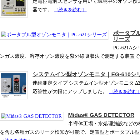
定電位電解式センサを用いて環境中のオゾン検
器です。
［続きを読む］
ポータブル
リーズ
PG-621
ンガス濃度、溶存オゾン濃度を紫外線吸収法で測定する装置
システムイン型オゾンモニタ｜EG-610シ
連続測定タイプ システムイン型オゾンモニタ 
応答性が大幅にアップしました。
［続きを読む
Midas® GAS DETECTOR
半導体工場・水処理施設などの
を含む各種ガスのリーク検知が可能で、定置型とポータブル型