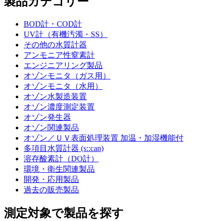
製品カテゴリー
BOD計・COD計
UV計（有機汚濁・SS）
その他の水質計器
アンモニア性窒素計
エンジニアリング製品
オゾンモニタ（ガス用）
オゾンモニタ（水用）
オゾン水製造装置
オゾン濃度測定装置
オゾン発生器
オゾン関連製品
オゾン／ＵＶ表面処理装置 加温・加湿機能付
多項目水質計器 (s::can)
溶存酸素計（DO計）
環境・衛生関連製品
開発・応用製品
過去の販売製品
測定対象で製品を探す