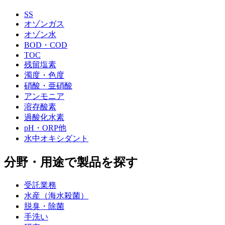
SS
オゾンガス
オゾン水
BOD・COD
TOC
残留塩素
濁度・色度
硝酸・亜硝酸
アンモニア
溶存酸素
過酸化水素
pH・ORP他
水中オキシダント
分野・用途で製品を探す
受託業務
水産（海水殺菌）
脱臭・除菌
手洗い