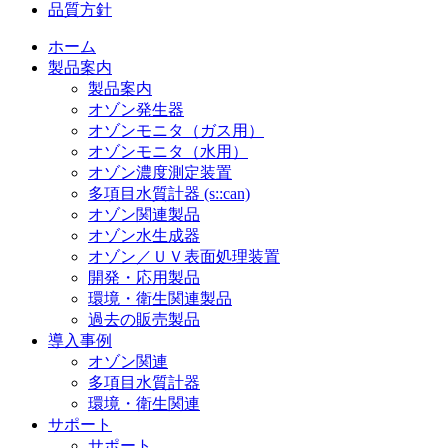
品質方針
ホーム
製品案内
製品案内
オゾン発生器
オゾンモニタ（ガス用）
オゾンモニタ（水用）
オゾン濃度測定装置
多項目水質計器 (s::can)
オゾン関連製品
オゾン水生成器
オゾン／ＵＶ表面処理装置
開発・応用製品
環境・衛生関連製品
過去の販売製品
導入事例
オゾン関連
多項目水質計器
環境・衛生関連
サポート
サポート