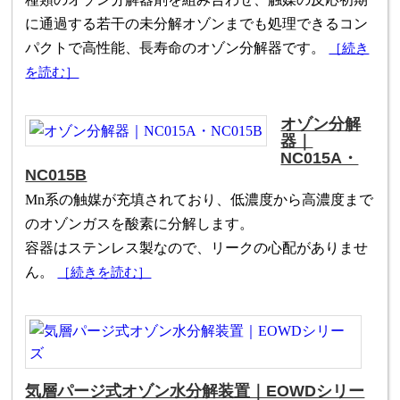
に通過する若干の未分解オゾンまでも処理できるコン
パクトで高性能、長寿命のオゾン分解器です。
［続き
を読む］
オゾン分解
器｜
NC015A・
NC015B
Mn系の触媒が充填されており、低濃度から高濃度まで
のオゾンガスを酸素に分解します。
容器はステンレス製なので、リークの心配がありませ
ん。
［続きを読む］
気層パージ式オゾン水分解装置｜EOWDシリー