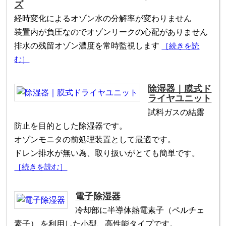
ズ
経時変化によるオゾン水の分解率が変わりません
装置内が負圧なのでオゾンリークの心配がありません
排水の残留オゾン濃度を常時監視します
［続きを読
む］
除湿器｜膜式ド
ライヤユニット
試料ガスの結露
防止を目的とした除湿器です。
オゾンモニタの前処理装置として最適です。
ドレン排水が無い為、取り扱いがとても簡単です。
［続きを読む］
電子除湿器
冷却部に半導体熱電素子（ペルチェ
素子） を利用した小型、高性能タイプです。