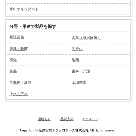
水中オキシダント
分野・用途で製品を探す
受託業務
水産（海水殺菌）
脱臭・除菌
手洗い
研究
製薬
食品
歯科・介護
半導体・液晶
工場排水
上水・下水
環境方針
品質方針
ENGLISH
Copyright © 荏原実業テクノロジーズ株式会社 All rights reserved.