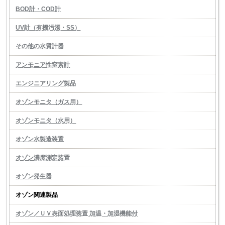
BOD計・COD計
UV計（有機汚濁・SS）
その他の水質計器
アンモニア性窒素計
エンジニアリング製品
オゾンモニタ（ガス用）
オゾンモニタ（水用）
オゾン水製造装置
オゾン濃度測定装置
オゾン発生器
オゾン関連製品
オゾン／ＵＶ表面処理装置 加温・加湿機能付