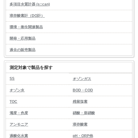
多項目水質計器 (s::can)
溶存酸素計（DO計）
環境・衛生関連製品
開発・応用製品
過去の販売製品
測定対象で製品を探す
SS
オゾンガス
オゾン水
BOD・COD
TOC
残留塩素
濁度・色度
硝酸・亜硝酸
アンモニア
溶存酸素
過酸化水素
pH・ORP他