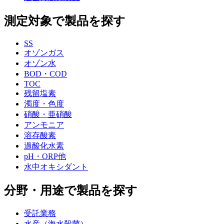
測定対象で製品を探す
SS
オゾンガス
オゾン水
BOD・COD
TOC
残留塩素
濁度・色度
硝酸・亜硝酸
アンモニア
溶存酸素
過酸化水素
pH・ORP他
水中オキシダント
分野・用途で製品を探す
受託業務
水産（海水殺菌）