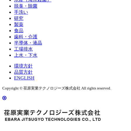
脱臭・除菌
手洗い
研究
製薬
食品
歯科・介護
半導体・液晶
工場排水
上水・下水
環境方針
品質方針
ENGLISH
Copyright © 荏原実業テクノロジーズ株式会社 All rights reserved.