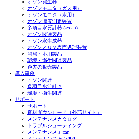
オゾン発生器
オゾンモニタ（ガス用）
オゾンモニタ（水用）
オゾン濃度測定装置
多項目水質計器 (s::can)
オゾン関連製品
オゾン水生成器
オゾン／ＵＶ表面処理装置
開発・応用製品
環境・衛生関連製品
過去の販売製品
導入事例
オゾン関連
多項目水質計器
環境・衛生関連
サポート
サポート
資料ダウンロード（外部サイト）
メンテナンスカタログ
トラブルシューティング
メンテナンス s::can
メンテナンス EG3000