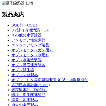
製品案内
BOD計・COD計
UV計（有機汚濁・SS）
その他の水質計器
アンモニア性窒素計
エンジニアリング製品
オゾンモニタ（ガス用）
オゾンモニタ（水用）
オゾン水製造装置
オゾン濃度測定装置
オゾン発生器
オゾン関連製品
オゾン／ＵＶ表面処理装置 加温・加湿機能付
多項目水質計器 (s::can)
溶存酸素計（DO計）
環境・衛生関連製品
開発・応用製品
過去の販売製品