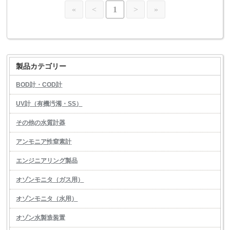
«
<
1
>
»
製品カテゴリー
BOD計・COD計
UV計（有機汚濁・SS）
その他の水質計器
アンモニア性窒素計
エンジニアリング製品
オゾンモニタ（ガス用）
オゾンモニタ（水用）
オゾン水製造装置