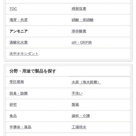
TOC
残留塩素
濁度・色度
硝酸・亜硝酸
アンモニア
溶存酸素
過酸化水素
pH・ORP他
水中オキシダント
分野・用途で製品を探す
受託業務
水産（海水殺菌）
脱臭・除菌
手洗い
研究
製薬
食品
歯科・介護
半導体・液晶
工場排水