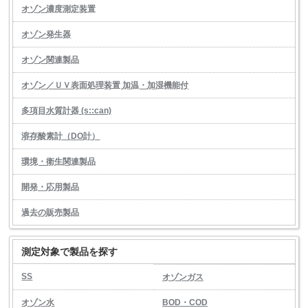
オゾン濃度測定装置
オゾン発生器
オゾン関連製品
オゾン／ＵＶ表面処理装置 加温・加湿機能付
多項目水質計器 (s::can)
溶存酸素計（DO計）
環境・衛生関連製品
開発・応用製品
過去の販売製品
測定対象で製品を探す
SS
オゾンガス
オゾン水
BOD・COD