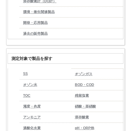
溶存酸素計（DO計）
環境・衛生関連製品
開発・応用製品
過去の販売製品
測定対象で製品を探す
SS
オゾンガス
オゾン水
BOD・COD
TOC
残留塩素
濁度・色度
硝酸・亜硝酸
アンモニア
溶存酸素
過酸化水素
pH・ORP他