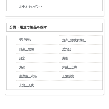
水中オキシダント
分野・用途で製品を探す
受託業務
水産（海水殺菌）
脱臭・除菌
手洗い
研究
製薬
食品
歯科・介護
半導体・液晶
工場排水
上水・下水