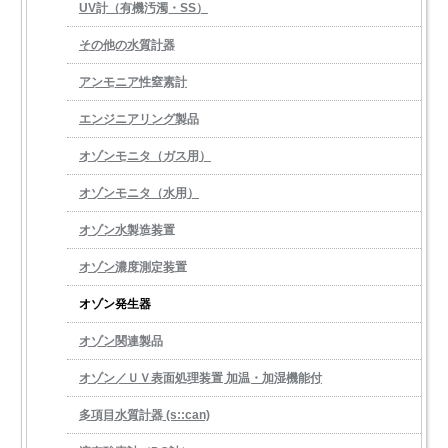
UV計（有機汚濁・SS）
その他の水質計器
アンモニア性窒素計
エンジニアリング製品
オゾンモニタ（ガス用）
オゾンモニタ（水用）
オゾン水製造装置
オゾン濃度測定装置
オゾン発生器
オゾン関連製品
オゾン／ＵＶ表面処理装置 加温・加湿機能付
多項目水質計器 (s::can)