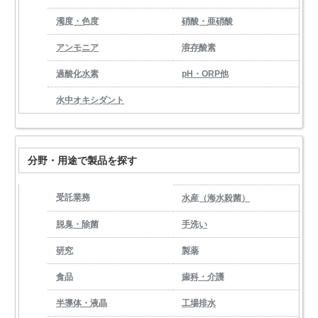
濁度・色度
硝酸・亜硝酸
アンモニア
溶存酸素
過酸化水素
pH・ORP他
水中オキシダント
分野・用途で製品を探す
受託業務
水産（海水殺菌）
脱臭・除菌
手洗い
研究
製薬
食品
歯科・介護
半導体・液晶
工場排水