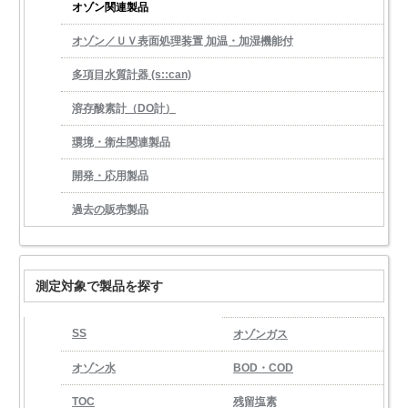
オゾン関連製品
オゾン／ＵＶ表面処理装置 加温・加湿機能付
多項目水質計器 (s::can)
溶存酸素計（DO計）
環境・衛生関連製品
開発・応用製品
過去の販売製品
測定対象で製品を探す
SS
オゾンガス
オゾン水
BOD・COD
TOC
残留塩素