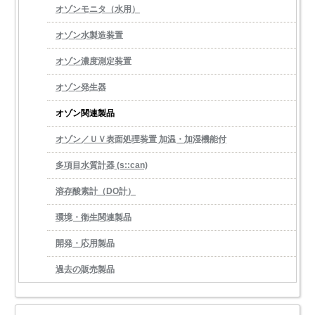
オゾンモニタ（水用）
オゾン水製造装置
オゾン濃度測定装置
オゾン発生器
オゾン関連製品
オゾン／ＵＶ表面処理装置 加温・加湿機能付
多項目水質計器 (s::can)
溶存酸素計（DO計）
環境・衛生関連製品
開発・応用製品
過去の販売製品