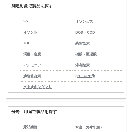
測定対象で製品を探す
SS
オゾンガス
オゾン水
BOD・COD
TOC
残留塩素
濁度・色度
硝酸・亜硝酸
アンモニア
溶存酸素
過酸化水素
pH・ORP他
水中オキシダント
分野・用途で製品を探す
受託業務
水産（海水殺菌）