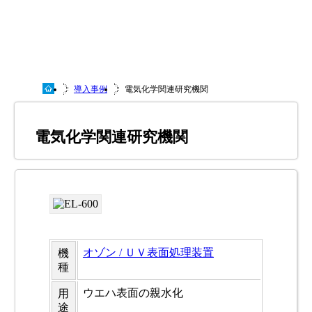
導入事例
電気化学関連研究機関
電気化学関連研究機関
オゾン / ＵＶ表面処理装置
機
種
ウエハ表面の親水化
用
途