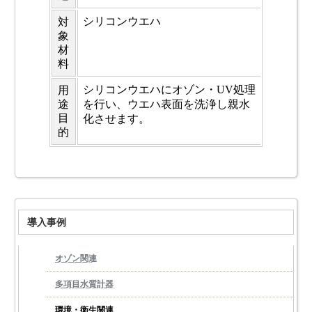
シリコンウエハ
対
象
材
料
シリコンウエハにオゾン・UV処理
用
途
を行い、ウエハ表面を洗浄し親水
目
化させます。
的
導入事例
オゾン関連
多項目水質計器
環境・衛生関連