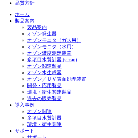
品質方針
ホーム
製品案内
製品案内
オゾン発生器
オゾンモニタ（ガス用）
オゾンモニタ（水用）
オゾン濃度測定装置
多項目水質計器 (s::can)
オゾン関連製品
オゾン水生成器
オゾン／ＵＶ表面処理装置
開発・応用製品
環境・衛生関連製品
過去の販売製品
導入事例
オゾン関連
多項目水質計器
環境・衛生関連
サポート
サポート