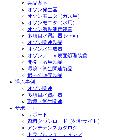
製品案内
オゾン発生器
オゾンモニタ（ガス用）
オゾンモニタ（水用）
オゾン濃度測定装置
多項目水質計器 (s::can)
オゾン関連製品
オゾン水生成器
オゾン／ＵＶ表面処理装置
開発・応用製品
環境・衛生関連製品
過去の販売製品
導入事例
オゾン関連
多項目水質計器
環境・衛生関連
サポート
サポート
資料ダウンロード（外部サイト）
メンテナンスカタログ
トラブルシューティング