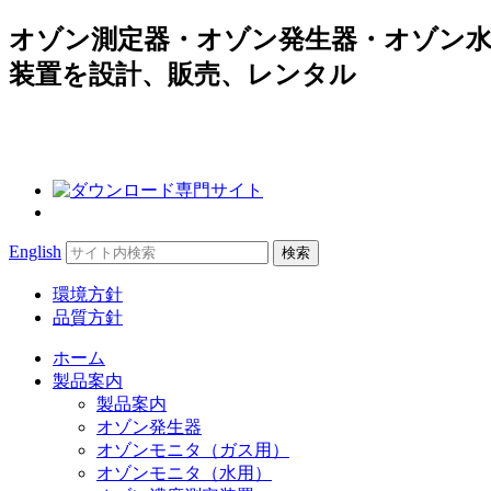
オゾン測定器・オゾン発生器・オゾン水
装置を設計、販売、レンタル
Search
English
for:
環境方針
品質方針
ホーム
製品案内
製品案内
オゾン発生器
オゾンモニタ（ガス用）
オゾンモニタ（水用）