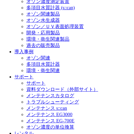
オゾン濃度測定装置
多項目水質計器 (s::can)
オゾン関連製品
オゾン水生成器
オゾン／ＵＶ表面処理装置
開発・応用製品
環境・衛生関連製品
過去の販売製品
導入事例
オゾン関連
多項目水質計器
環境・衛生関連
サポート
サポート
資料ダウンロード（外部サイト）
メンテナンスカタログ
トラブルシューティング
メンテナンス s::can
メンテナンス EG3000
メンテナンス EG-700E
オゾン濃度の単位換算
レンタル