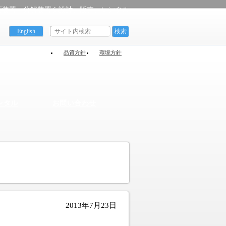
応装置、分解装置を設計、販売、レンタル
English
品質方針
環境方針
ンタル
お問い合わせ
2013年7月23日