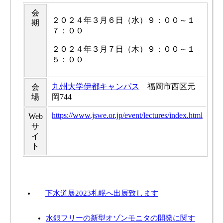
会
２０２４年３月６日（水）９：００～１
期
７：００
２０２４年３月７日（木）９：００～１
５：００
九州大学伊都キャンパス
福岡市西区元
会
場
岡744
https://www.jswe.or.jp/event/lectures/index.html
Web
サ
イ
ト
下水道展2023札幌へ出展致します
水銀フリーの新型オゾンモニタの開発に関す