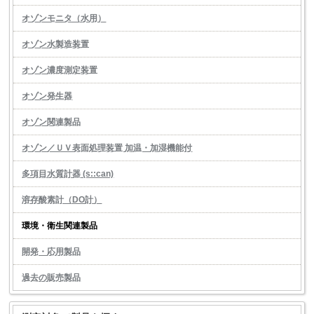
オゾンモニタ（水用）
オゾン水製造装置
オゾン濃度測定装置
オゾン発生器
オゾン関連製品
オゾン／ＵＶ表面処理装置 加温・加湿機能付
多項目水質計器 (s::can)
溶存酸素計（DO計）
環境・衛生関連製品
開発・応用製品
過去の販売製品