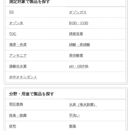
測定対象で製品を探す
SS
オゾンガス
オゾン水
BOD・COD
TOC
残留塩素
濁度・色度
硝酸・亜硝酸
アンモニア
溶存酸素
過酸化水素
pH・ORP他
水中オキシダント
分野・用途で製品を探す
受託業務
水産（海水殺菌）
脱臭・除菌
手洗い
研究
製薬