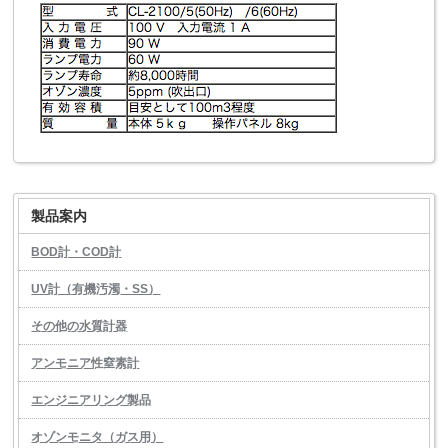
製品案内
BOD計・COD計
UV計（有機汚濁・SS）
その他の水質計器
アンモニア性窒素計
エンジニアリング製品
オゾンモニタ（ガス用）