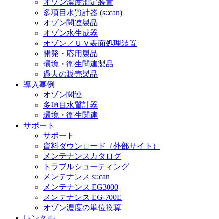
オゾン濃度測定装置
多項目水質計器 (s::can)
オゾン関連製品
オゾン水生成器
オゾン／ＵＶ表面処理装置
開発・応用製品
環境・衛生関連製品
過去の販売製品
導入事例
オゾン関連
多項目水質計器
環境・衛生関連
サポート
サポート
資料ダウンロード（外部サイト）
メンテナンスカタログ
トラブルシューティング
メンテナンス s::can
メンテナンス EG3000
メンテナンス EG-700E
オゾン濃度の単位換算
レンタル