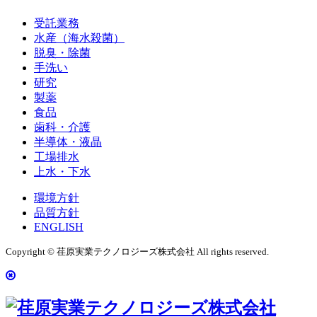
受託業務
水産（海水殺菌）
脱臭・除菌
手洗い
研究
製薬
食品
歯科・介護
半導体・液晶
工場排水
上水・下水
環境方針
品質方針
ENGLISH
Copyright © 荏原実業テクノロジーズ株式会社 All rights reserved.