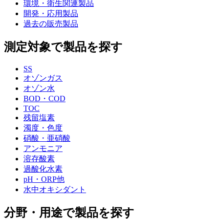
環境・衛生関連製品
開発・応用製品
過去の販売製品
測定対象で製品を探す
SS
オゾンガス
オゾン水
BOD・COD
TOC
残留塩素
濁度・色度
硝酸・亜硝酸
アンモニア
溶存酸素
過酸化水素
pH・ORP他
水中オキシダント
分野・用途で製品を探す