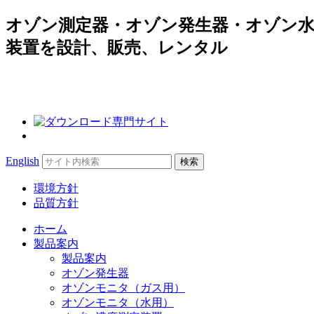
オゾン測定器・オゾン発生器・オゾン水
装置を設計、販売、レンタル
Search
English
for:
環境方針
品質方針
ホーム
製品案内
製品案内
オゾン発生器
オゾンモニタ（ガス用）
オゾンモニタ（水用）