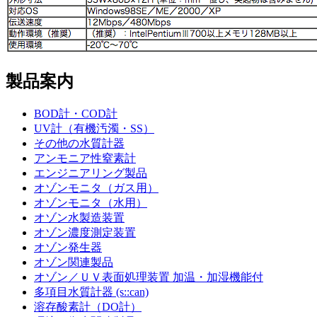
製品案内
BOD計・COD計
UV計（有機汚濁・SS）
その他の水質計器
アンモニア性窒素計
エンジニアリング製品
オゾンモニタ（ガス用）
オゾンモニタ（水用）
オゾン水製造装置
オゾン濃度測定装置
オゾン発生器
オゾン関連製品
オゾン／ＵＶ表面処理装置 加温・加湿機能付
多項目水質計器 (s::can)
溶存酸素計（DO計）