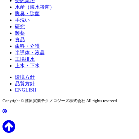
受託業務
水産（海水殺菌）
脱臭・除菌
手洗い
研究
製薬
食品
歯科・介護
半導体・液晶
工場排水
上水・下水
環境方針
品質方針
ENGLISH
Copyright © 荏原実業テクノロジーズ株式会社 All rights reserved.