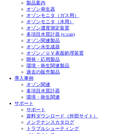
製品案内
オゾン発生器
オゾンモニタ（ガス用）
オゾンモニタ（水用）
オゾン濃度測定装置
多項目水質計器 (s::can)
オゾン関連製品
オゾン水生成器
オゾン／ＵＶ表面処理装置
開発・応用製品
環境・衛生関連製品
過去の販売製品
導入事例
オゾン関連
多項目水質計器
環境・衛生関連
サポート
サポート
資料ダウンロード（外部サイト）
メンテナンスカタログ
トラブルシューティング