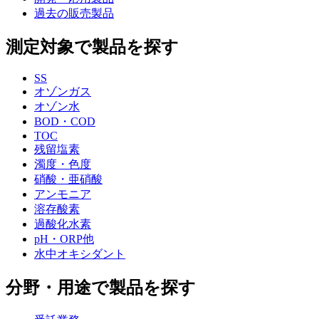
過去の販売製品
測定対象で製品を探す
SS
オゾンガス
オゾン水
BOD・COD
TOC
残留塩素
濁度・色度
硝酸・亜硝酸
アンモニア
溶存酸素
過酸化水素
pH・ORP他
水中オキシダント
分野・用途で製品を探す