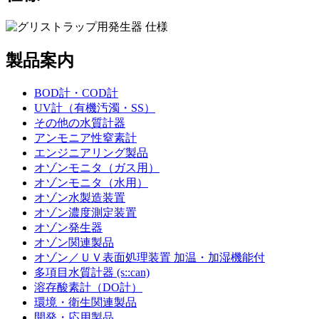
製品案内
BOD計・COD計
UV計（有機汚濁・SS）
その他の水質計器
アンモニア性窒素計
エンジニアリング製品
オゾンモニタ（ガス用）
オゾンモニタ（水用）
オゾン水製造装置
オゾン濃度測定装置
オゾン発生器
オゾン関連製品
オゾン／ＵＶ表面処理装置 加温・加湿機能付
多項目水質計器 (s::can)
溶存酸素計（DO計）
環境・衛生関連製品
開発・応用製品