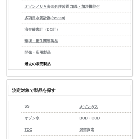
オゾン／ＵＶ表面処理装置 加温・加湿機能付
多項目水質計器 (s::can)
溶存酸素計（DO計）
環境・衛生関連製品
開発・応用製品
過去の販売製品
測定対象で製品を探す
SS
オゾンガス
オゾン水
BOD・COD
TOC
残留塩素