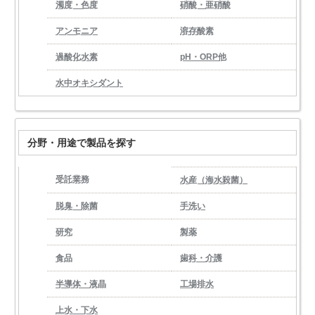
濁度・色度
硝酸・亜硝酸
アンモニア
溶存酸素
過酸化水素
pH・ORP他
水中オキシダント
分野・用途で製品を探す
受託業務
水産（海水殺菌）
脱臭・除菌
手洗い
研究
製薬
食品
歯科・介護
半導体・液晶
工場排水
上水・下水