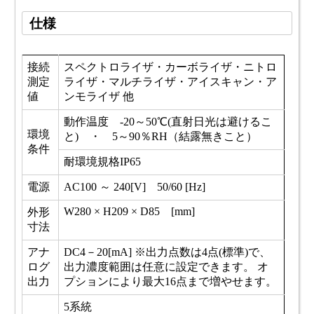
仕様
接続
スペクトロライザ・カーボライザ・ニトロ
測定
ライザ・マルチライザ・アイスキャン・ア
値
ンモライザ 他
動作温度 -20～50℃(直射日光は避けるこ
環境
と) ・ 5～90％RH（結露無きこと）
条件
耐環境規格IP65
電源
AC100 ～ 240[V] 50/60 [Hz]
W280 × H209 × D85 [mm]
外形
寸法
アナ
DC4－20[mA] ※出力点数は4点(標準)で、
ログ
出力濃度範囲は任意に設定できます。 オ
出力
プションにより最大16点まで増やせます。
5系統