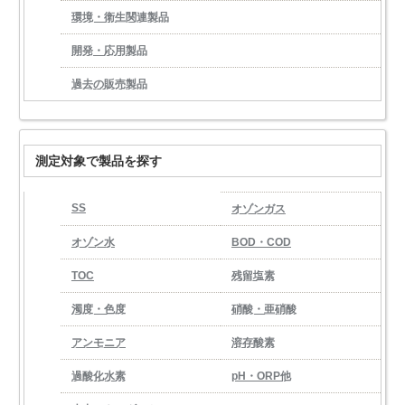
環境・衛生関連製品
開発・応用製品
過去の販売製品
測定対象で製品を探す
SS
オゾンガス
オゾン水
BOD・COD
TOC
残留塩素
濁度・色度
硝酸・亜硝酸
アンモニア
溶存酸素
過酸化水素
pH・ORP他