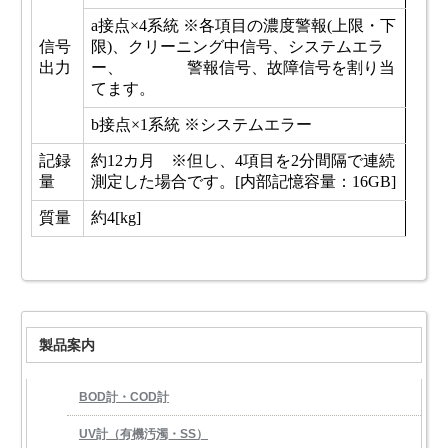
a接点×4系統 ※各項目の濃度警報(上限・下
信号
限)、クリーニング中信号、システムエラ
出力
ー、 警報信号、故障信号を割り当
てます。
b接点×1系統 ※システムエラー
記録
約12カ月 ※但し、4項目を2分間隔で連続
量
測定した場合です。[内部記憶容量：16GB]
質量
約4[kg]
製品案内
BOD計・COD計
UV計（有機汚濁・SS）