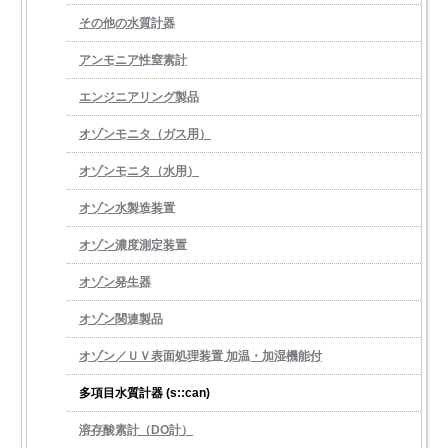
その他の水質計器
アンモニア性窒素計
エンジニアリング製品
オゾンモニタ（ガス用）
オゾンモニタ（水用）
オゾン水製造装置
オゾン濃度測定装置
オゾン発生器
オゾン関連製品
オゾン／ＵＶ表面処理装置 加温・加湿機能付
多項目水質計器 (s::can)
溶存酸素計（DO計）