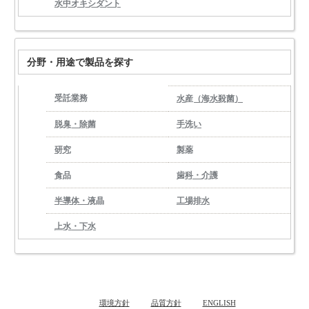
水中オキシダント
分野・用途で製品を探す
受託業務
水産（海水殺菌）
脱臭・除菌
手洗い
研究
製薬
食品
歯科・介護
半導体・液晶
工場排水
上水・下水
環境方針
品質方針
ENGLISH