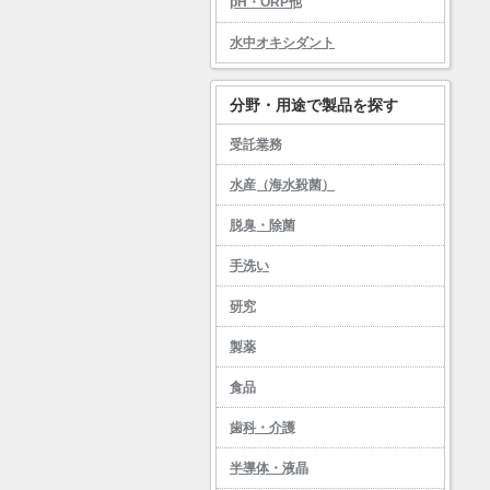
pH・ORP他
水中オキシダント
分野・用途で製品を探す
受託業務
水産（海水殺菌）
脱臭・除菌
手洗い
研究
製薬
食品
歯科・介護
半導体・液晶