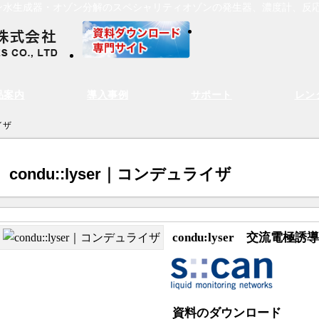
ン水生成器・オゾン分解のスペシャリティオゾンの発生器、濃度計、反
品案内
導入事例
サポート
レン
ライザ
condu::lyser｜コンデュライザ
condu:lyser 交流電極
資料のダウンロード