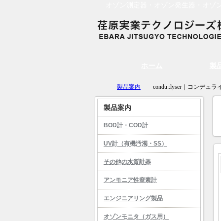
オゾン測定器・オゾン発生器・オゾ
ホーム
製
製品案内
condu::lyser｜コンデュ
製品案内
BOD計・COD計
UV計（有機汚濁・SS）
その他の水質計器
アンモニア性窒素計
エンジニアリング製品
オゾンモニタ（ガス用）