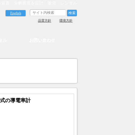
応装置、分解装置を設計、販売、レンタル
English
品質方針
環境方針
タル
お問い合わせ
誘導式の導電率計