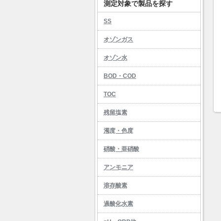
測定対象で製品を探す
SS
オゾンガス
オゾン水
BOD・COD
TOC
残留塩素
濁度・色度
硝酸・亜硝酸
アンモニア
溶存酸素
過酸化水素