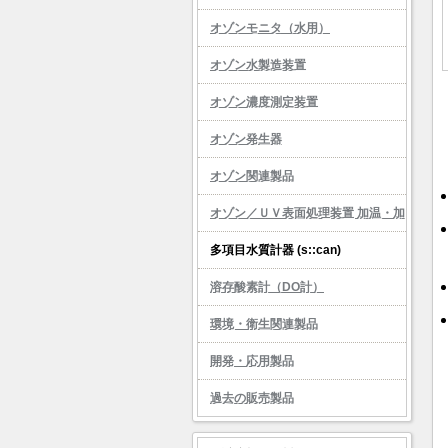
オゾンモニタ（水用）
オゾン水製造装置
オゾン濃度測定装置
オゾン発生器
オゾン関連製品
オゾン／ＵＶ表面処理装置 加温・加
湿機能付
多項目水質計器 (s::can)
溶存酸素計（DO計）
環境・衛生関連製品
開発・応用製品
過去の販売製品